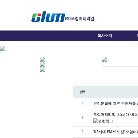
회사소개
번호
4
인적분할에 따른 주권제출
오럼머티리얼, 8.5세대 OLE
3
2
'8.5세대 FMM 도전' 오럼